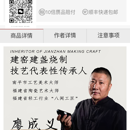


10倍赝品赔付
顺丰快递包邮
作者详情
注意事项
商品详情