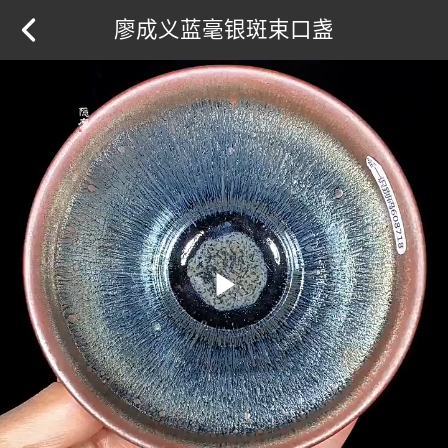
廖成义蓝毫银斑束口盏