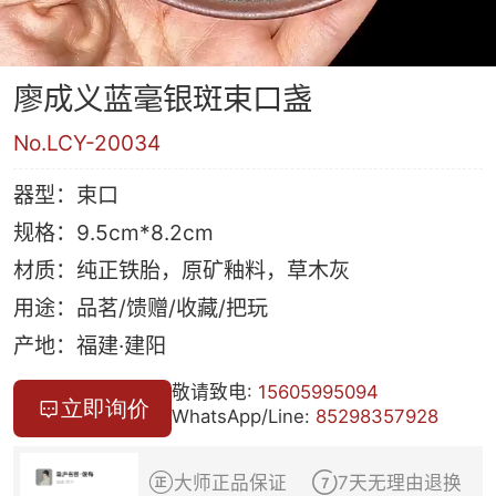
廖成义蓝毫银斑束口盏
No.LCY-20034
器型：束口
规格：9.5cm*8.2cm
材质：纯正铁胎，原矿釉料，草木灰
用途：品茗/馈赠/收藏/把玩
产地：福建·建阳
敬请致电:
15605995094
立即询价

WhatsApp/Line:
85298357928


大师正品保证
7天无理由退换