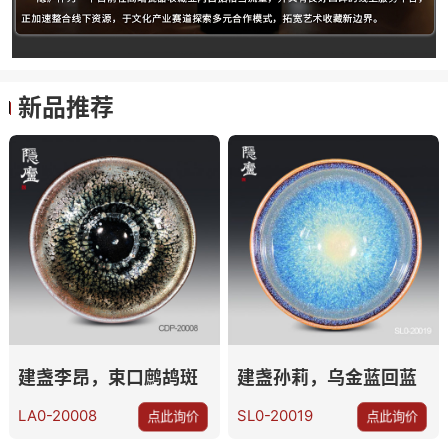
新品推荐
建盏李昂，束口鹧鸪斑
建盏孙莉，乌金蓝回蓝
LA0-20008
SL0-20019
点此询价
点此询价