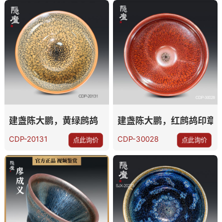
建盏陈大鹏，黄绿鹧鸪
建盏陈大鹏，红鹧鸪印章
CDP-20131
CDP-30028
点此询价
点此询价